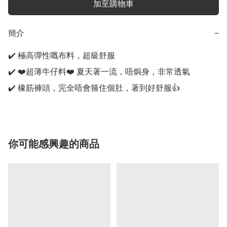
加至購物車
簡介
−
✔️ 極高彈性嘅布料，超級舒服

✔️ ❤️超薄牛仔料❤️ 夏天著一流，唔焗身，非常透氣

✔️ 橡筋褲頭，完全唔會箍住個肚，著到好舒服👍
你可能感興趣的商品