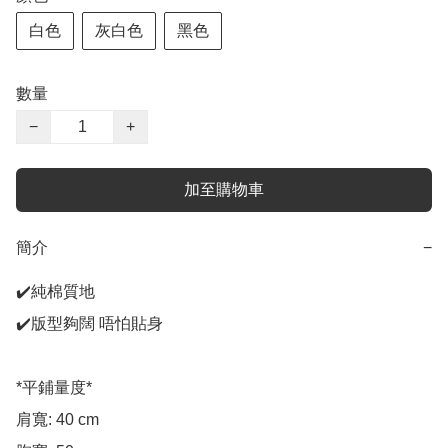
白色
灰白色
黑色
數量
−
+
加至購物車
簡介
−
✔️純棉質地

✔️版型夠闊 唔怕貼身

*平鋪量度*

肩寬: 40 cm
