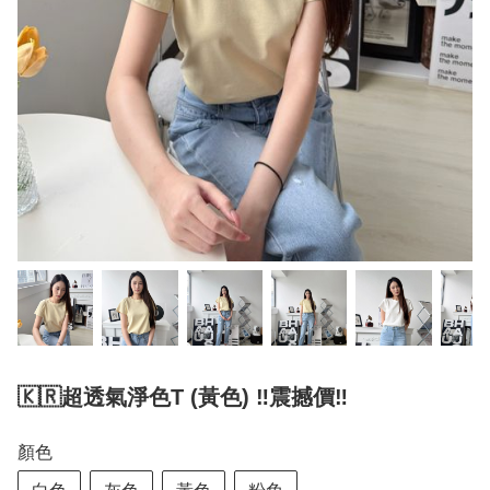
🇰🇷超透氣淨色T (黃色) ‼️震撼價‼️
顏色