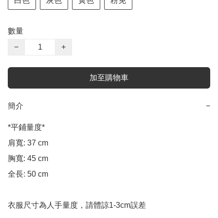
白色
灰色
黃色
粉免
數量
−
+
加至購物車
簡介
−
*平鋪量度*

肩寬: 37 cm

胸寬: 45 cm

全長: 50 cm
