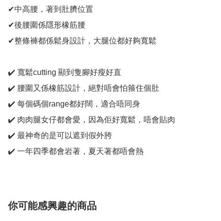
✔中高腰，著到肚臍位置

✔後腰圍係隱形橡筋腰

✔整條褲都係鬆身設計，大腿位都好夠寬鬆

✔️ 寬鬆cutting 顯到隻腳好瘦好直

✔️ 腰圍又係橡筋設計，絕對唔會怕箍住個肚

✔️ 每個碼個range都好闊，適合唔同身

✔️ 肉肉腿女仔都會愛，因為佢好寬鬆，唔會貼肉

✔️ 最神奇的是可以遮到假外胯

✔️ 一年四季都會岩著，夏天著都唔會熱
你可能感興趣的商品