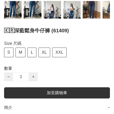
🇰🇷深藍鬆身牛仔褲 (61409)
Size 尺碼
S
M
L
XL
XXL
數量
−
+
加至購物車
簡介
−