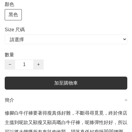
顏色
黑色
Size 尺碼
數量
−
+
加至購物車
簡介
−
修腳白牛仔褲要著得瘦真係好難，不斷尋尋覓覓，終於俾店
主搵到呢款又顯瘦又顯高嘅白牛仔褲，呢條彈性好好，所以
可以將大髀嘅所有鬼鼠肉收緊，望落真係好瘦呀😻😻腰圍